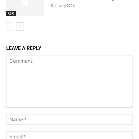
15 January 2026
CSR
LEAVE A REPLY
Comment:
Na
Ema