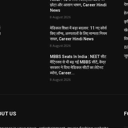
दे
i
छोटा और आसान भाषण, Career Hindi
News
हेल
8 August 2026
कृ
स
मेडिकल शिक्षा में बड़ा बदलाव: 11 नए कोर्स
खे
म
किए लॉन्च, अस्पतालों के लिए मान्यता नियम
विश
सख्त, Career Hindi News
8 August 2026
B
जुर्
ट
MBBS Seats In India : NEET सीट
मैट्रिक्स से भी बढ़ गईं MBBS सीटें, केंद्र
सरकार ने दिया मेडिकल सीटों का लेटेस्ट
ब्योरा, Career...
8 August 2026
OUT US
F