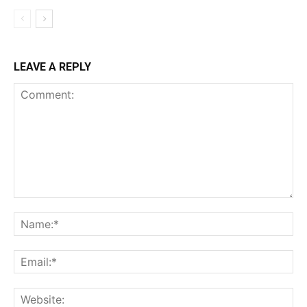
LEAVE A REPLY
Comment:
Na
Ema
Web