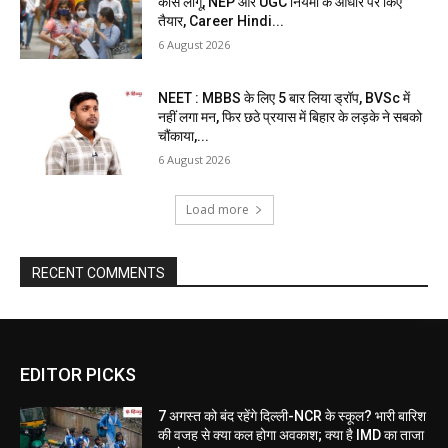
कोर्स लागू, NEP और UGC नियमों के आधार पर किए
तैयार, Career Hindi...
6 August 2026
NEET : MBBS के लिए 5 बार लिया ड्रॉप, BVSc में
नहीं लगा मन, फिर छठे प्रयास में बिहार के लड़के ने सबको
चौंकाया,...
6 August 2026
Load more
RECENT COMMENTS
EDITOR PICKS
7 अगस्त को बंद रहेंगे दिल्ली-NCR के स्कूल? भारी बारिश
की वजह से क्या कल होगा अवकाश; क्या है IMD का ताजा