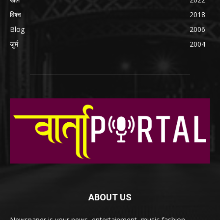
विश्व
2018
Blog
2006
जुर्म
2004
ABOUT US
Newspaper is your news, entertainment, music fashion