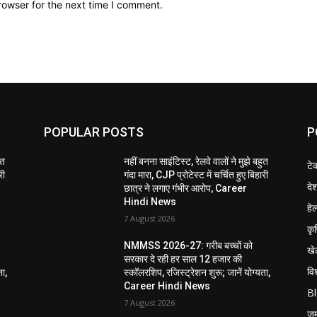
rowser for the next time I comment.
POPULAR POSTS
P
ुत
नहीं बनना साइंटिस्ट, रेलवे वालों ने मुझे बहुत
टे
री
गंदा मारा, CJP प्रोटेस्ट में चर्चित हुए बिहारी
दे
छात्र ने लगाए गंभीर आरोप, Career
Hindi News
हेल
7 August 2026
कृ
NMMSS 2026-27: गरीब बच्चों को
खे
सरकार दे रही हर साल 12 हजार की
विश
ता,
स्कॉलरशिप, रजिस्ट्रेशन शुरू; जानें योग्यता,
Career Hindi News
B
7 August 2026
जुर्