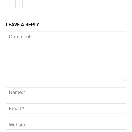
LEAVE A REPLY
Comment:
Na
Ema
Web