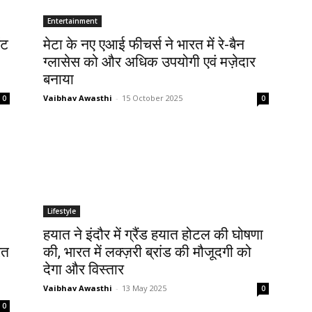
Entertainment
ंट
मेटा के नए एआई फीचर्स ने भारत में रे-बैन
ग्‍लासेस को और अधिक उपयोगी एवं मज़ेदार
बनाया
Vaibhav Awasthi
-
15 October 2025
0
0
Lifestyle
हयात ने इंदौर में ग्रैंड हयात होटल की घोषणा
रत
की, भारत में लक्ज़री ब्रांड की मौजूदगी को
देगा और विस्तार
Vaibhav Awasthi
-
13 May 2025
0
0