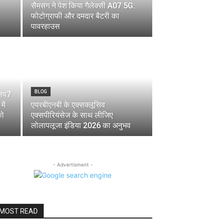
सैमसंग ने पेश किया गैलेक्सी A07 5G:
फोटोग्राफी और दमदार बैटरी का
पावरहाउस
BLOG
्लिप7
ें
एयरबीएनबी के एक्सक्लूसिव
को
एक्सपीरियंसेज के साथ लीजिए
लोलापलूजा इंडिया 2026 का अनुभव
- Advertisment -
MOST READ