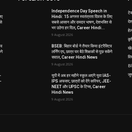
Independence Day Speech in
टे
िए
Hindi: 15 अगस्त स्वतंत्रता दिवस के लिए
दे
से
सबसे आसान और दमदार भाषण, देशभक्ति से
भर उठेगा हर दिल, Career Hindi...
हेल
9 August 2026
कृ
िव
BSEB: बिहार बोर्ड ने तैयार किया इंटरैक्टिव
खे
ंगे
लर्निंग एप, छात्र घर बैठे शिक्षकों से पूछ सकेंगे
विश
सवाल, Career Hindi News
9 August 2026
B
जुर्
-
यूपी में अब हर महीने स्कूल आएंगे युवा IAS-
-
IPS अफसर; छात्रों को देंगे करियर, JEE-
NEET और UPSC के टिप्स, Career
Hindi News
9 August 2026