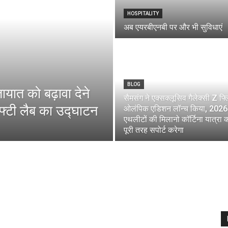
HOSPITALITY
अब एयरबीएनबी पर और भी सुविधाएं
BLOG
तायात को बढ़ावा देने
सैमसंग ने एक्‍सक्‍लूसिव गैलेक्‍सी Z फ
फ्टी लैब का उद्घाटन
ओल‍ंपिक एडिशन लॉन्‍च किया, 2026 म
एथलीटों की मिलानो कॉर्टिना यात्रा 
पूरी तरह सपोर्ट करेगा