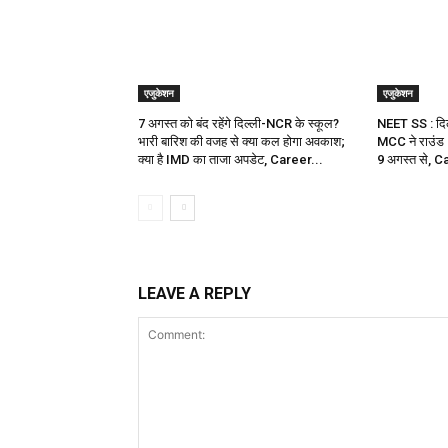
एजुकेशन
एजुकेशन
7 अगस्त को बंद रहेंगे दिल्ली-NCR के स्कूल?
NEET SS : दिल्
भारी बारिश की वजह से क्या कल होगा अवकाश;
MCC ने राउंड 2
क्या है IMD का ताजा अपडेट, Career...
9 अगस्त से, 
LEAVE A REPLY