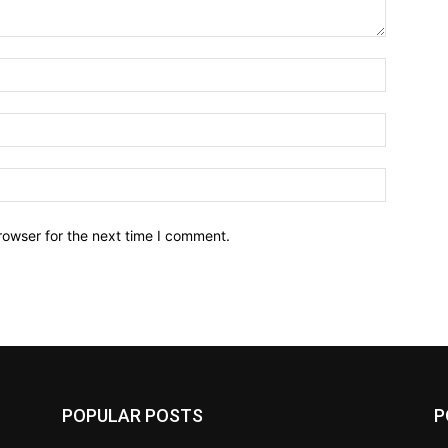
Name:*
Email:*
Website:
rowser for the next time I comment.
POPULAR POSTS
P