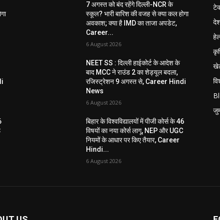
7 अगस्त को बंद रहेंगे दिल्ली-NCR के
टे
ोगा
स्कूल? भारी बारिश की वजह से क्या कल होगा
दे
अवकाश; क्या है IMD का ताजा अपडेट,
Career...
हेल
6 August 2026
कृ
NEET SS : दिल्ली हाईकोर्ट के आदेश के
खे
बाद MCC ने राउंड 2 का शेड्यूल बदला,
विश
di
रजिस्ट्रेशन 9 अगस्त से, Career Hindi
News
B
6 August 2026
जुर्
6
बिहार के विश्वविद्यालयों में पीजी कोर्स के 46
C
विषयों का नया कोर्स लागू, NEP और UGC
नियमों के आधार पर किए तैयार, Career
Hindi...
6 August 2026
OUT US
F