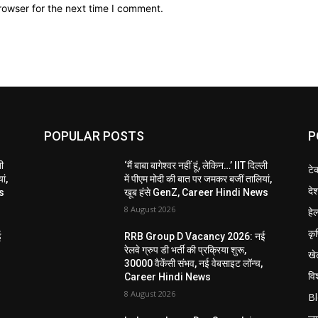
rowser for the next time I comment.
POPULAR POSTS
P
ली
‘मैं बाबा बागेश्वर नहीं हूं, लेकिन…’ IIT दिल्ली
टे
ां,
में पीएम मोदी की बात पर जमकर बजीं तालियां,
दे
s
खूब हंसे GenZ, Career Hindi News
8 August 2026
हेल
कृ
ई
RRB Group D Vacancy 2026: नई
रेलवे ग्रुप डी भर्ती की प्रक्रिया शुरू,
खे
30000 वैकेंसी संभव, नई वेबसाइट लॉन्च,
विश
Career Hindi News
8 August 2026
B