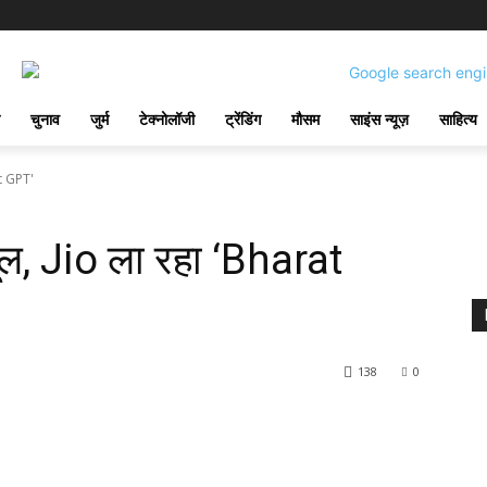
चुनाव
जुर्म
टेक्नोलॉजी
ट्रेंडिंग
मौसम
साइंस न्यूज़
साहित्य
t GPT'
, Jio ला रहा ‘Bharat
138
0