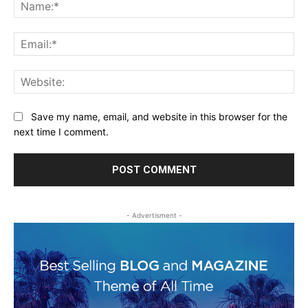
Na
Ema
Web
Save my name, email, and website in this browser for the
next time I comment.
- Advertisment -