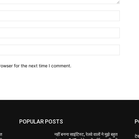
Name:*
Email:*
Website:
rowser for the next time I comment.
POPULAR POSTS
P
ुत
नहीं बनना साइंटिस्ट, रेलवे वालों ने मुझे बहुत
टे