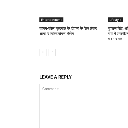
Entertainment
Lifestyle
कोका-कोला फुटबॉल के दीवानों के लिए लेकर
युवराज सिंह, अ
आया ‘द लॉस्‍ट वॉयस’ कैंपेन
गोवा में एयरबी
यादगार पल
LEAVE A REPLY