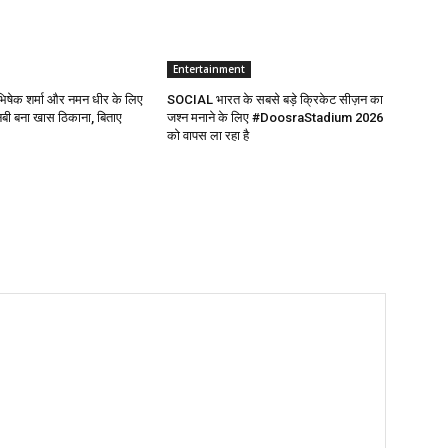
Entertainment
भिषेक शर्मा और नमन धीर के लिए
SOCIAL भारत के सबसे बड़े क्रिकेट सीज़न का
एनबी बना खास ठिकाना, बिताए
जश्न मनाने के लिए #DoosraStadium 2026
को वापस ला रहा है