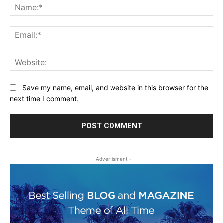
Na
Ema
Web
Save my name, email, and website in this browser for the
next time I comment.
- Advertisment -