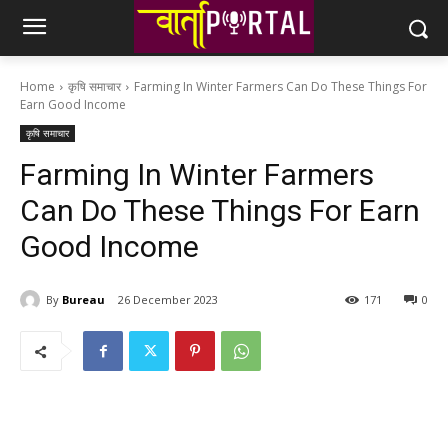
Home
कृषि समाचार
Farming In Winter Farmers Can Do These Things For
Earn Good Income
कृषि समाचार
Farming In Winter Farmers
Can Do These Things For Earn
Good Income
By
Bureau
26 December 2023
171
0