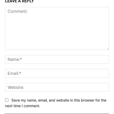
LEAVE A REPLY
Comment:
Na
Ema
Web
Save my name, email, and website in this browser for the
next time I comment.