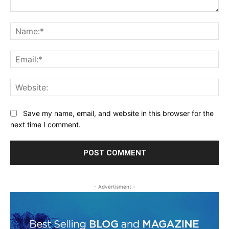
Comment:
Na
Ema
Web
Save my name, email, and website in this browser for the
next time I comment.
- Advertisment -