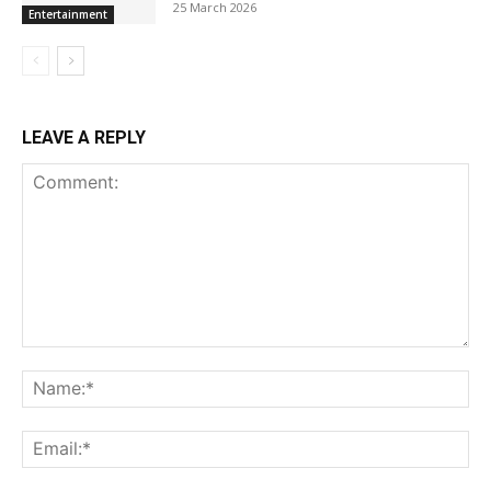
25 March 2026
Entertainment
LEAVE A REPLY
Comment:
Na
Ema