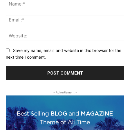
Na
Ema
Web
Save my name, email, and website in this browser for the
next time I comment.
- Advertisment -