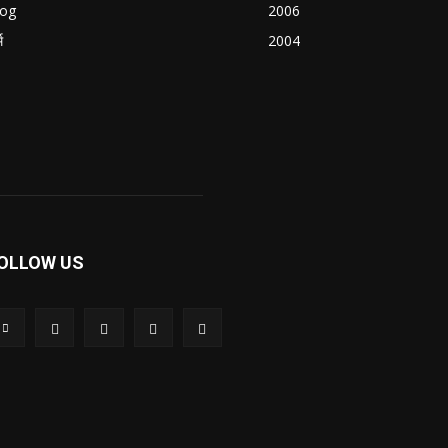
log
2006
म
2004
OLLOW US