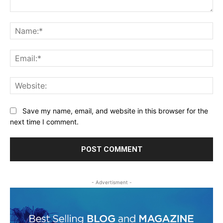
Comment:
Na
Ema
Web
Save my name, email, and website in this browser for the
next time I comment.
- Advertisment -