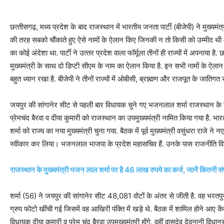
छत्‍तीसगढ़, मध्‍य प्रदेश के बाद राजस्‍थान में भारतीय जनता पार्टी (बीजेपी) ने मुख्‍यम
की तरह सबको चौंकाते हुए ऐसे नामों के ऐलान क‍िए ज‍िनकी न तो क‍िसी को उम्‍मीद थी और
का कोई अंदेशा था. पार्टी ने उत्‍तर प्रदेश वाला फॉर्मूला तीनों ही राज्‍यों में अपनाया है.
मुख्‍यमंत्री के साथ दो ड‍िप्‍टी सीएम के नाम का ऐलान क‍िया है. इन सभी नामों के ऐलान 
बहुत ध्‍यान रखा है. बीजेपी ने तीनों राज्‍यों में ओबीसी, ब्राह्मण और राजपूत के जाति‍
जयपुर की सांगानेर सीट से पहली बार विधायक चुने गए भजनलाल शर्मा राजस्थान के न
प्रेमचंद बैरवा व दीया कुमारी को राजस्थान का उपमुख्यमंत्री नामित किया गया है. भा
शर्मा को राज्‍य का नया मुख्‍यमंत्री चुना गया. बैठक में पूर्व मुख्यमंत्री वसुंधरा राजे 
स्वीकार कर लिया। भजनलाल भाजपा के प्रदेश महासचिव हैं. उनके पास राजनीति विज्ञान
राजस्‍थान के मुख्‍यमंत्री भजन लाल शर्मा पर है 46 लाख रुपये का कर्ज, जानें क‍ितनी संपत
शर्मा (56) ने जयपुर की सांगानेर सीट 48,081 वोटों के अंतर से जीती है. वह भरतप
ग्रुप फोटो खींची गई जिसमें वह आखिरी पंक्ति में खड़े थे. बैठक में शामिल होने आए के
विधायक दीया कुमारी व प्रेम चंद बैरवा उपमुख्यमंत्री होंगे. वहीं वासुदेव देवनानी विधान