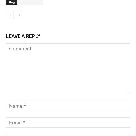
Blog
LEAVE A REPLY
Comment:
Na
Ema