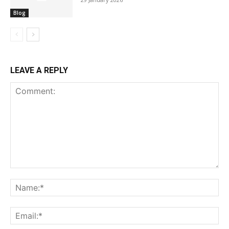
Blog
LEAVE A REPLY
Comment:
Na
Ema