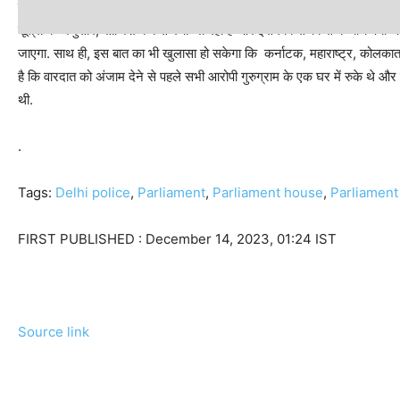
सेंध लगाने से पहले की थी संसद भवन की रेकी
सूत्रों के अनुसार, साजिश कब से रची जा रही है और इसमें किस-किस के बीच क्‍या-
जाएगा. साथ ही, इस बात का भी खुलासा हो सकेगा कि कर्नाटक, महाराष्ट्र, कोलका
है कि वारदात को अंजाम देने से पहले सभी आरोपी गुरुग्राम के एक घर में रुके थे 
थी.
.
Tags:
Delhi police
,
Parliament
,
Parliament house
,
Parliamen
FIRST PUBLISHED :
December 14, 2023, 01:24 IST
Source link