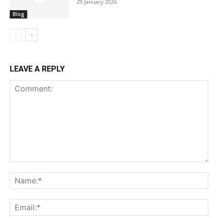
29 January 2026
Blog
LEAVE A REPLY
Comment:
Na
Ema