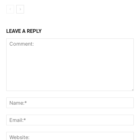
LEAVE A REPLY
Comment:
Na
Ema
Web