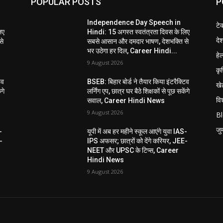
POPULAR POSTS
P
Independence Day Speech in
टे
िए
Hindi: 15 अगस्त स्वतंत्रता दिवस के लिए
दे
से
सबसे आसान और दमदार भाषण, देशभक्ति से
भर उठेगा हर दिल, Career Hindi...
हेल
9 August 2026
कृ
िव
BSEB: बिहार बोर्ड ने तैयार किया इंटरैक्टिव
खे
ंगे
लर्निंग एप, छात्र घर बैठे शिक्षकों से पूछ सकेंगे
विश
सवाल, Career Hindi News
9 August 2026
B
जुर्
-
यूपी में अब हर महीने स्कूल आएंगे युवा IAS-
-
IPS अफसर; छात्रों को देंगे करियर, JEE-
NEET और UPSC के टिप्स, Career
Hindi News
9 August 2026