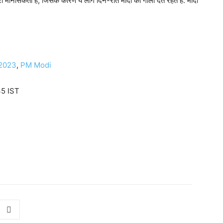
री मानसिकता है, जिसके कारण ये लोग दिन-रात मोदी को गाली देते रहते हैं. मोदी
 2023
,
PM Modi
35 IST