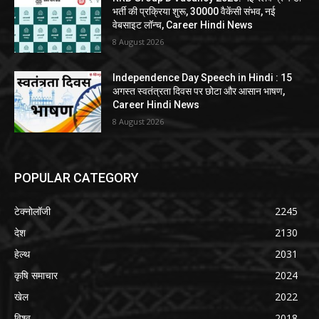
भर्ती की प्रक्रिया शुरू, 30000 वैकेंसी संभव, नई
वेबसाइट लॉन्च, Career Hindi News
8 August 2026
Independence Day Speech in Hindi : 15
अगस्त स्वतंत्रता दिवस पर छोटा और आसान भाषण,
Career Hindi News
8 August 2026
POPULAR CATEGORY
टेक्नोलॉजी
2245
देश
2130
हेल्थ
2031
कृषि समाचार
2024
खेल
2022
विश्व
2018