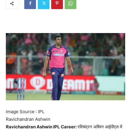
Image Source : IPL
Ravichandran Ashwin
Ravichandran Ashwin IPL Career:
रविचंद्रन अश्विन आईपीएल में