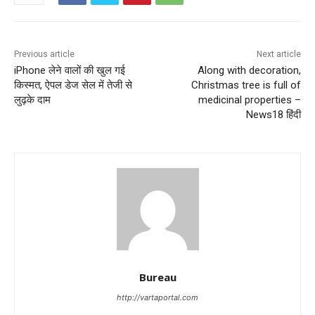
Previous article
Next article
iPhone लेने वालों की खुल गई
Along with decoration,
किस्मत, ऐपल डेज सेल में तेजी से
Christmas tree is full of
लुढ़के दाम
medicinal properties –
News18 हिंदी
Bureau
http://vartaportal.com