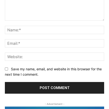
Comment:
Na
Ema
Web
Save my name, email, and website in this browser for the
next time I comment.
- Advertisment -