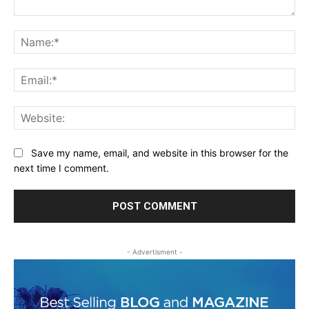
Comment:
Na
Ema
Web
Save my name, email, and website in this browser for the
next time I comment.
- Advertisment -