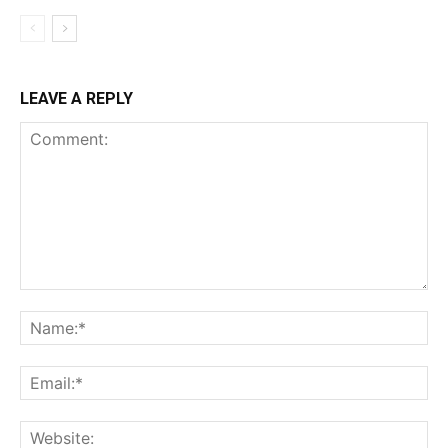
LEAVE A REPLY
Comment:
Na
Ema
Web