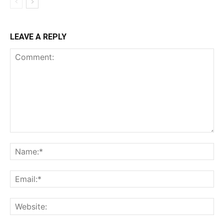
LEAVE A REPLY
Comment:
Na
Ema
Web