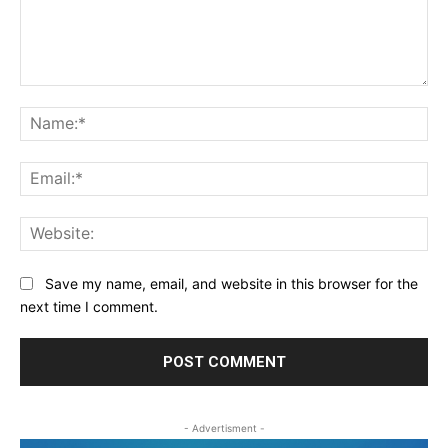
Comment:
Na
Ema
Web
Save my name, email, and website in this browser for the
next time I comment.
- Advertisment -