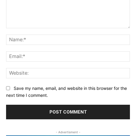
Comment:
Na
Ema
Web
Save my name, email, and website in this browser for the
next time I comment.
- Advertisment -