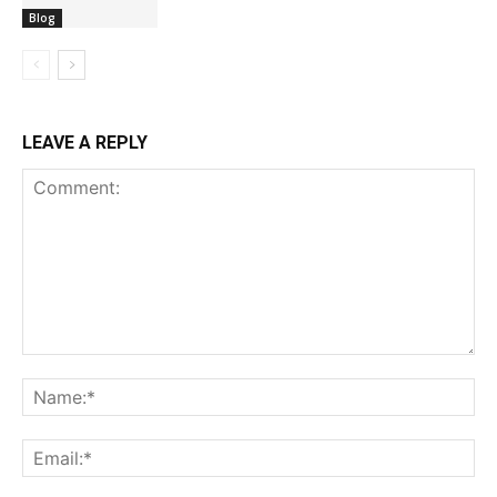
Blog
LEAVE A REPLY
Comment:
Na
Ema