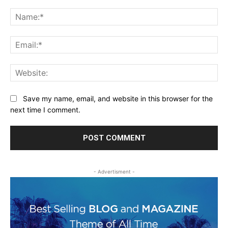
Comment:
Na
Ema
Web
Save my name, email, and website in this browser for the
next time I comment.
- Advertisment -