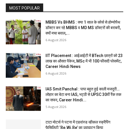
MOST POPULAR
MBBS Vs BHMS : क्या 1 साल के कोर्स से होम्योपैथ
डॉक्टर कर रहे MBBS व MD MS डॉक्टरों की बराबरी,
क्यों मचा बवाल,...
6 August 2026
IIT Placement : आईआईटी में BTech छात्रों को 23
लाख का औसत पैकेज, MSc में भी 100 फीसदी प्लेसमेंट,
Career Hindi News
6 August 2026
IAS Smit Panchal : पापा बहुत हुई काली मजदूरी…
लोहार का बेटा बना IAS, भट्ठी से UPSC 30वीं रैंक तक
का सफर, Career Hindi...
5 August 2026
टाटा मोटर्स ने पटना में एडवांस्ड व्हीकल स्क्रैपिंग
फैसिलिटी ‘Re.Wi.Re’ का उद्घाटन किया