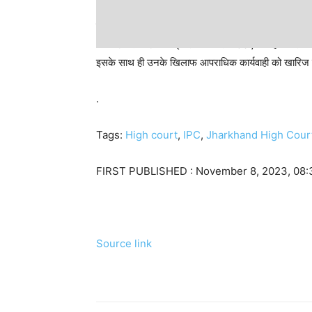
हाईकोर्ट ने यह भी पाया कि मामले में याचिकाकर्ताओं की भ
अस्पष्ट थे. कोर्ट ने आईपीसी की धारा 498ए के तहत निराधार
इसके साथ ही उनके खिलाफ आपराधिक कार्यवाही को खारिज 
.
Tags:
High court
,
IPC
,
Jharkhand High Cour
FIRST PUBLISHED :
November 8, 2023, 08:
Source link