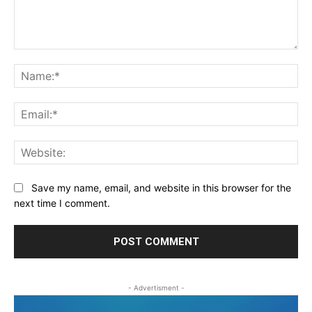
Comment:
Na
Ema
Web
Save my name, email, and website in this browser for the
next time I comment.
- Advertisment -