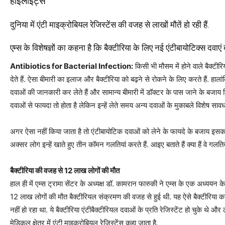
हाइलाइट्स
दुनिया में एंटी माइक्रोबियल रेजिस्‍टेंस की वजह से लाखों मौतें हो रही हैं.
एम्‍स के विशेषज्ञों का कहना है कि बैक्‍टीरिया के लिए नई एंटीबायोटिक्‍स दवाए
Antibiotics for Bacterial Infection:
किसी भी मौसम में होने वाले बैक्‍टीरि
देते हैं. ऐसा बीमारी का इलाज और बैक्‍टीरिया को बढ़ने से रोकने के लिए करते हैं. ह
दवाओं की जानकारी कर लेते हैं और सामान्‍य बीमारी में डॉक्‍टर के पास जाने के बजाय 
दवाओं से फायदा तो होता है लेकिन इन्‍हें लेते समय अन्‍य दवाओं के मुकाबले विशेष साव
अगर ऐसा नहीं किया जाता है तो एंटीबायोटिक दवाओं को लेने के फायदे के बजाय इसक
अक्‍सर लोग इन्‍हें खाते हुए तीन कॉमन गलतियां करते हैं. आइए बताते हैं क्‍या हैं वे गलतिया
बैक्‍टीरिया की वजह से 12 लाख लोगों की मौत
हाल ही में एम्‍स ट्रामा सेंटर के अध्‍यक्ष डॉ. कामरान फारुकी ने एम्‍स के एक अध्‍ययन क
12 लाख लोगों की मौत बैक्‍टीरियल संक्रमण की वजह से हुई थी. यह ऐसे बैक्‍टीरिय
नहीं हो रहा था. ये बैक्‍टीरिया एंटीबैक्टीरियल दवाओं के प्रति रेजिस्‍टेंट हो चुके थे
मेडिकल क्षेत्र में एंटी माइक्रोबियल रेजिस्‍टेंस कहा जाता है.