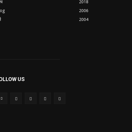
्व
2018
log
2006
म
2004
OLLOW US