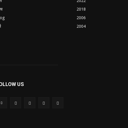
ल
2022
्व
2018
log
2006
म
2004
OLLOW US