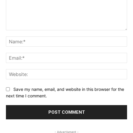
Comment:
Na
Ema
Web
Save my name, email, and website in this browser for the
next time I comment.
- Advertisment -