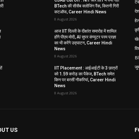
टे
िरी
BTech की सीसैब क्लोजिंग रैंक, कितनी गिरी
दे
कटऑफ, Career Hindi News
8 August 2026
हेल
कृ
ल
आज IIT दिल्ली के दीक्षांत समारोह में शामिल
ा
होंगे पीएम मोदी, AI सुपर कंप्यूटर परम प्रज्ञा
खे
का भी करेंगे उद्घाटन, Career Hindi
विश
News
8 August 2026
B
जुर्
ों
IIT Placement : आईआईटी के 3 छात्रों
को 1.59 करोड़ का पैकेज, BTech समेत
i
किन पर बरसीं नौकरियां, Career Hindi
News
8 August 2026
OUT US
F