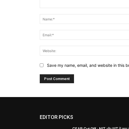
Comment:
Save my name, email, and website in this b
EDITOR PICKS
CSAB Cut Off : NIT और IIIT में क्या 