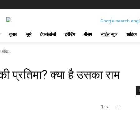
चुनाव
जुर्म
टेक्नोलॉजी
ट्रेंडिंग
मौसम
साइंस न्यूज़
साहित्य
मंद‍िर...
ी प्रत‍िमा? क्‍या है उसका राम
94
0