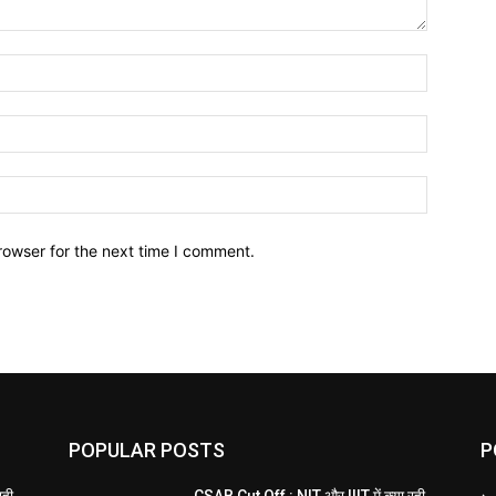
Name:*
Email:*
Website:
rowser for the next time I comment.
POPULAR POSTS
P
रही
CSAB Cut Off : NIT और IIIT में क्या रही