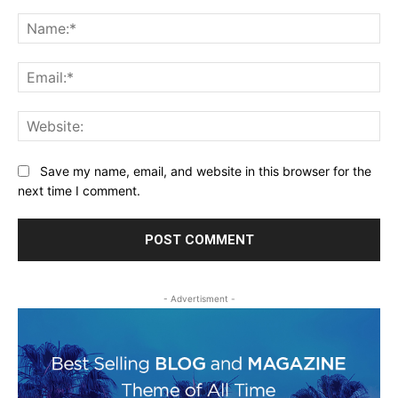
Comment:
Na
Ema
Web
Save my name, email, and website in this browser for the
next time I comment.
- Advertisment -