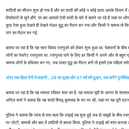
शाद‍ियों का सीजन शुरू हो गया है और हर शादी की कोई न कोई छापा आपके द‍िमाग में 
र‍िश्‍तेदारों से सुने होंगे. पर हम आपको ऐसी शादी के बारे में बताने जा रहे हैं जहां पर
कुछ ऐसा हुआ देखते ही देखते मंडल युद्ध का मैदान बन गया और क‍िसी ने चम्‍मच तो क‍िसी
जंग का मैदान बन गई.
बताया जा रहा है क‍ि यह सारा व‍िवाद रसगुल्‍ले को लेकर शुरू हुआ था. मेहमानों के ब
लोगों का फेवरेट रसगुल्‍ला था. रसगुल्‍ला पाने के ल‍िए हर क‍िसी ने अपने और से बहुत 
चम्‍मच लोगों के हथ‍ियार बन गए. जब दावत युद्ध का मैदान बनी तो इसमें एक महिला 
अंदर तक ह‍िला देगी ये कहानी… 29 का दूल्‍हा और 67 वर्ष की दुल्हन, अब करेंगे पुनर्विवा
बताया जा रहा है क‍ि यह मामला रविवार शाम का है. यह मामला यूपी के आगरा के शमशाब
अनिल शर्मा ने बताया क‍ि यह शादी शिब्लू कुशवाह के घर पर थी, जहां पर यह पूरी घट
पुल‍िस ने बताया क‍ि जांच से पता चला कि लड़ाई तब शुरू हुई जब दो समूहों के बीच रसगु
पर प्लेटों, चम्मचों और बाद में लाठियों से हमला किया. पुलिस ने लड़ाई को शांत कर