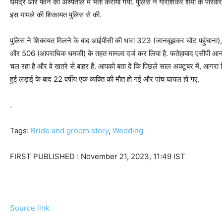
धर्मेंद्र और पवन को अस्पताल में भर्ती कराया गया. पुल‍िस ने गौरीशंकर शर्मा के परिवा
इस मामले की श‍िकायत पुल‍िस से की.
पुल‍िस ने श‍िकायत म‍िलने के बाद आईपीसी की धारा 323 (जानबूझकर चोट पहुंचाना
और 506 (आपराधिक धमकी) के तहत मामला दर्ज कर ल‍िया है. फतेहाबाद एसीपी आनंद 
चल रहा है और वे खतरे से बाहर हैं. आपको बता दें क‍ि पिछले साल अक्टूबर में, आगरा 
हुई लड़ाई के बाद 22 वर्षीय एक व्यक्ति की मौत हो गई और पांच घायल हो गए.
.
Tags:
Bride and groom story
,
Wedding
FIRST PUBLISHED :
November 21, 2023, 11:49 IST
Source link