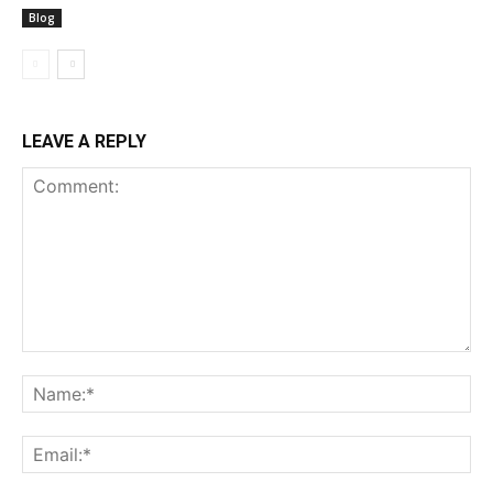
Blog
LEAVE A REPLY
Comment:
Na
Ema