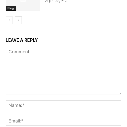
29 January 2026
Blog
LEAVE A REPLY
Comment:
Na
Ema