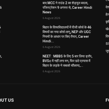
बाद MCC ने राउंड 2 का शेड्यूल बदला,
दे
di
रजिस्ट्रेशन 9 अगस्त से, Career Hindi
News
हेल
6 August 2026
कृ
6
बिहार के विश्वविद्यालयों में पीजी कोर्स के 46
खे
C
विषयों का नया कोर्स लागू, NEP और UGC
विश
नियमों के आधार पर किए तैयार, Career
Hindi...
B
6 August 2026
जुर्
प,
NEET : MBBS के लिए 5 बार लिया ड्रॉप,
BVSc में नहीं लगा मन, फिर छठे प्रयास में
बिहार के लड़के ने सबको चौंकाया,...
6 August 2026
OUT US
F