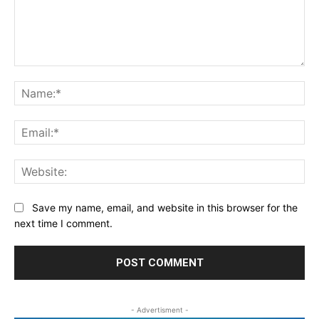
Comment:
Na
Ema
Web
Save my name, email, and website in this browser for the
next time I comment.
- Advertisment -