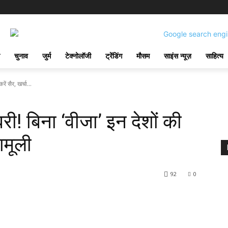
चुनाव
जुर्म
टेक्नोलॉजी
ट्रेंडिंग
मौसम
साइंस न्यूज़
साहित्य
ं सैर, खर्चा...
ी! बिना ‘वीजा’ इन देशों की
ामूली
92
0