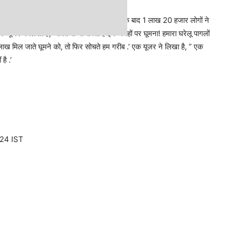
अपलोड किया है. इस वीडियो के अपलोड किए जाने के बाद 1 लाख 20 हजार लोगों ने
 यूजर ने लिखा है, ‘भारत से भी सस्ता है इन जगहों पर घूमना! हमारा घरेलू पागलों
लाख मिल जाते घूमने को, तो फिर सोचते हम गरीब .’ एक यूजर ने लिखा है, ” एक
है .’
:24 IST