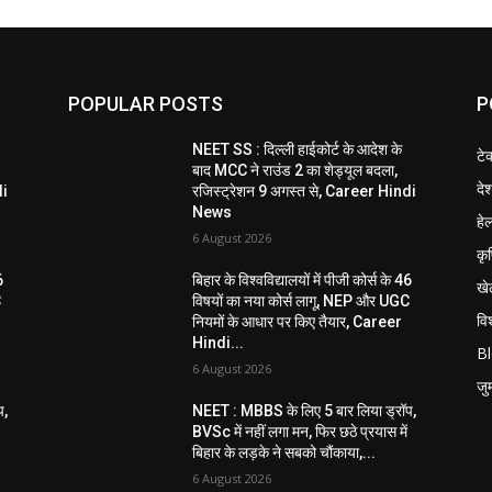
POPULAR POSTS
P
NEET SS : दिल्ली हाईकोर्ट के आदेश के
टे
बाद MCC ने राउंड 2 का शेड्यूल बदला,
दे
di
रजिस्ट्रेशन 9 अगस्त से, Career Hindi
News
हेल
6 August 2026
कृ
6
बिहार के विश्वविद्यालयों में पीजी कोर्स के 46
खे
C
विषयों का नया कोर्स लागू, NEP और UGC
विश
नियमों के आधार पर किए तैयार, Career
Hindi...
B
6 August 2026
जुर्
प,
NEET : MBBS के लिए 5 बार लिया ड्रॉप,
BVSc में नहीं लगा मन, फिर छठे प्रयास में
बिहार के लड़के ने सबको चौंकाया,...
6 August 2026