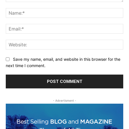
Comment:
Na
Ema
Web
Save my name, email, and website in this browser for the
next time I comment.
- Advertisment -