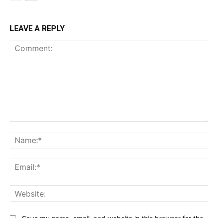
LEAVE A REPLY
Comment:
Na
Ema
Web