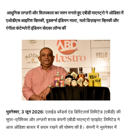
आधुनिक लग्ज़री और शिल्पकला का जश्न मनाते हुए एबीडी माएस्‍ट्रो ने ओडिशा में
एओडीएच आइरिश व्हिस्‍की
,
वुडबर्न्‍स इंडियन माल्‍ट
,
यलो डिज़ाइनर व्हिस्‍की और
रंगीला कंटेम्‍परेरी इंडियन वोदका लॉन्‍च कीं
भुवनेश्वर
, 3
जून
2026:
एलाईड ब्लेंडर्स एंड डिस्टिलर्स लिमिटेड (एबीडी) की
सुपर-प्रीमियम और लग्ज़री शराब कंपनी एबीडी माएस्‍ट्रो प्राइवेट लिमिटेड ने
आज ओडिशा बाजार में कदम रखने की घोषणा की है। कंपनी ने भुवनेश्वर में