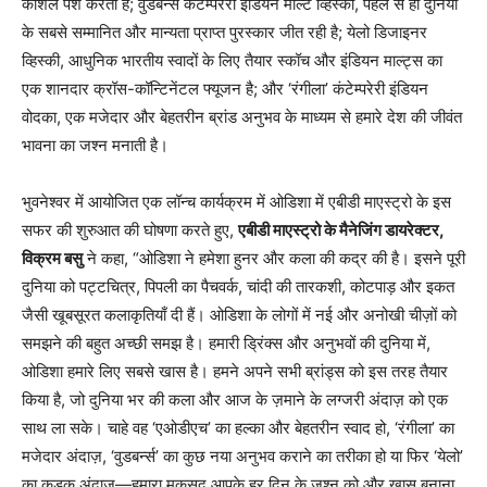
कौशल पेश करती है; वुडबर्न्‍स कंटेम्‍परेरी इंडियन माल्‍ट व्हिस्की, पहले से ही दुनिया
के सबसे सम्मानित और मान्यता प्राप्त पुरस्कार जीत रही है; येलो डिजाइनर
व्हिस्की, आधुनिक भारतीय स्वादों के लिए तैयार स्कॉच और इंडियन माल्ट्स का
एक शानदार क्रॉस-कॉन्टिनेंटल फ्यूजन है; और ‘रंगीला’ कंटेम्‍परेरी इंडियन
वोदका, एक मजेदार और बेहतरीन ब्रांड अनुभव के माध्यम से हमारे देश की जीवंत
भावना का जश्न मनाती है।
भुवनेश्वर में आयोजित एक लॉन्च कार्यक्रम में ओडिशा में एबीडी माएस्ट्रो के इस
सफर की शुरुआत की घोषणा करते हुए,
एबीडी माएस्ट्रो के मैनेजिंग डायरेक्टर
,
विक्रम बसु
ने कहा, “ओडिशा ने हमेशा हुनर और कला की कद्र की है। इसने पूरी
दुनिया को पट्टचित्र, पिपली का पैचवर्क, चांदी की तारकशी, कोटपाड़ और इकत
जैसी खूबसूरत कलाकृतियाँ दी हैं। ओडिशा के लोगों में नई और अनोखी चीज़ों को
समझने की बहुत अच्छी समझ है। हमारी ड्रिंक्स और अनुभवों की दुनिया में,
ओडिशा हमारे लिए सबसे खास है। हमने अपने सभी ब्रांड्स को इस तरह तैयार
किया है, जो दुनिया भर की कला और आज के ज़माने के लग्जरी अंदाज़ को एक
साथ ला सके। चाहे वह ‘एओडीएच’ का हल्का और बेहतरीन स्वाद हो, ‘रंगीला’ का
मजेदार अंदाज़, ‘वुडबर्न्स’ का कुछ नया अनुभव कराने का तरीका हो या फिर ‘येलो’
का कड़क अंदाज़—हमारा मकसद आपके हर दिन के जश्न को और खास बनाना