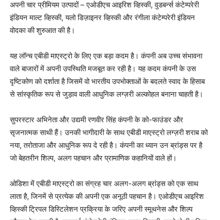
अपनी चार प्रीमियम उत्पादों – एओडीएच आइरिश व्हिस्‍की, वुडबर्न्‍स कंटेम्‍परेरी
इंडियन माल्‍ट व्हिस्‍की, यलो डिज़ाइनर व्हिस्‍की और रंगीला कंटेम्‍परेरी इंडियन
वोदका की शुरुआत की है।
यह लॉन्च एबीडी माएस्‍ट्रो के लिए एक बड़ा कदम है। कंपनी अब उच्‍च संभावना
वाले बाजारों में अपनी उपस्थिति मजबूत कर रही है। यह कदम कंपनी के उस
दृष्टिकोण को दर्शाता है जिसमें वो भारतीय उपभोक्ताओं के बदलते स्वाद के हिसाब
से सांस्कृतिक रूप से जुड़ाव वाली आधुनिक लग्ज़री अल्कोहल बनाना चाहती है।
सुपरस्टार अभिनेता और उद्यमी रणवीर सिंह कंपनी के को-फाउंडर और
सृजनात्मक साथी हैं। उनकी भागीदारी के साथ एबीडी माएस्‍ट्रो लग्ज़री शराब को
नया, तरोताजा और आधुनिक रूप दे रही है। कंपनी का ध्यान उन ब्रांड्स पर है
जो बेहतरीन शिल्‍प, अलग पहचान और प्रामाणिक कहानियों वाले हों।
ओडिशा में एबीडी माएस्‍ट्रो का संग्रह चार अलग-अलग ब्रांड्स को एक साथ
लाता है, जिनमें से प्रत्येक की अपनी एक अनूठी पहचान है। एओडीएच आइरिश
व्हिस्की ट्रिपल डिस्टिलेशन प्रक्रिया के जरिए अपनी स्मूथनेस और शिल्प