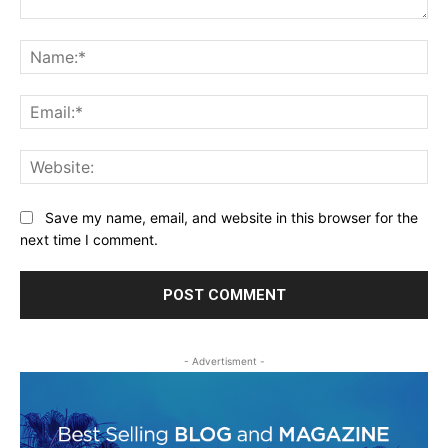
Comment:
Na
Ema
Web
Save my name, email, and website in this browser for the
next time I comment.
- Advertisment -