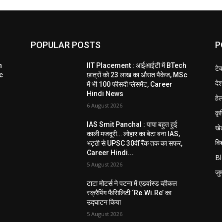
POPULAR POSTS
P
h
IIT Placement : आईआईटी में BTech
टे
Sc
छात्रों को 23 लाख का औसत पैकेज, MSc
दे
में भी 100 फीसदी प्लेसमेंट, Career
Hindi News
हेल
6 August 2026
कृ
IAS Smit Panchal : पापा बहुत हुई
खे
काली मजदूरी… लोहार का बेटा बना IAS,
विश
भट्ठी से UPSC 30वीं रैंक तक का सफर,
Career Hindi...
B
5 August 2026
जुर्
टाटा मोटर्स ने पटना में एडवांस्ड व्हीकल
स्क्रैपिंग फैसिलिटी ‘Re.Wi.Re’ का
उद्घाटन किया
5 August 2026